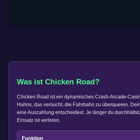
Was ist Chicken Road?
Chicken Road ist ein dynamisches Crash-Arcade-Casino
Huhns, das versucht, die Fahrbahn zu überqueren. Deine
eine Auszahlung entscheidest. Je länger du durchhältst
Einsatz ist verloren.
Funktion