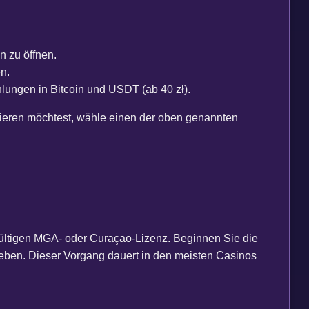
n zu öffnen.
n.
lungen in Bitcoin und USDT (ab 40 zł).
bieren möchtest, wähle einen der oben genannten
ültigen MGA- oder Curaçao-Lizenz. Beginnen Sie die
geben. Dieser Vorgang dauert in den meisten Casinos