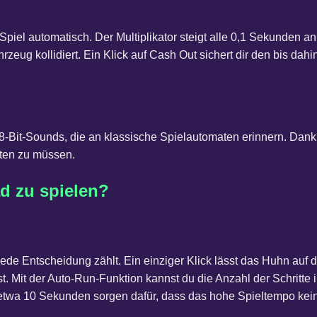
Spiel automatisch. Der Multiplikator steigt alle 0,1 Sekunden a
zeug kollidiert. Ein Klick auf Cash Out sichert dir den bis d
8-Bit-Sounds, die an klassische Spielautomaten erinnern. Dank
rten zu müssen.
d zu spielen?
ede Entscheidung zählt. Ein einziger Klick lässt das Huhn auf 
. Mit der Auto-Run-Funktion kannst du die Anzahl der Schritte 
twa 10 Sekunden sorgen dafür, dass das hohe Spieltempo kei