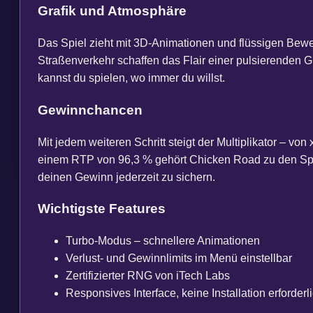
Grafik und Atmosphäre
Das Spiel zieht mit 3D-Animationen und flüssigen Beweg
Straßenverkehr schaffen das Flair einer pulsierenden 
kannst du spielen, wo immer du willst.
Gewinnchancen
Mit jedem weiteren Schritt steigt der Multiplikator – v
einem RTP von 96,3 % gehört Chicken Road zu den Spit
deinen Gewinn jederzeit zu sichern.
Wichtigste Features
Turbo-Modus – schnellere Animationen
Verlust- und Gewinnlimits im Menü einstellbar
Zertifizierter RNG von iTech Labs
Responsives Interface, keine Installation erforderl