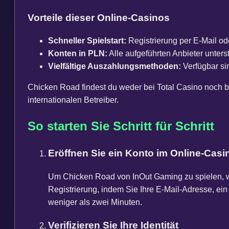
Vorteile dieser Online-Casinos
Schneller Spielstart:
Registrierung per E-Mail od
Konten in PLN:
Alle aufgeführten Anbieter unter
Vielfältige Auszahlungsmethoden:
Verfügbar si
Chicken Road findest du weder bei Total Casino noch 
internationalen Betreiber.
So starten Sie Schritt für Schritt
Eröffnen Sie ein Konto im Online-Casi
Um Chicken Road von InOut Gaming zu spielen, w
Registrierung, indem Sie Ihre E-Mail-Adresse, e
weniger als zwei Minuten.
Verifizieren Sie Ihre Identität