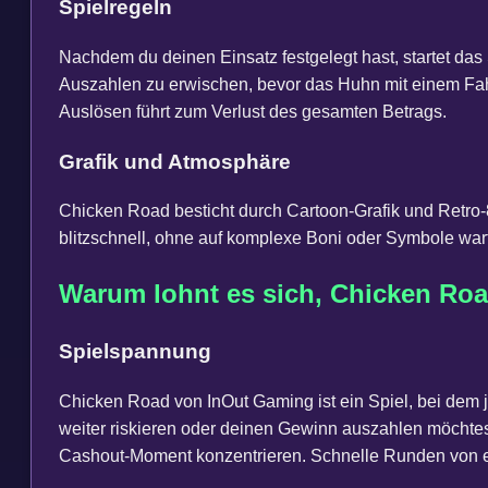
Spielregeln
Nachdem du deinen Einsatz festgelegt hast, startet das 
Auszahlen zu erwischen, bevor das Huhn mit einem Fahr
Auslösen führt zum Verlust des gesamten Betrags.
Grafik und Atmosphäre
Chicken Road besticht durch Cartoon-Grafik und Retro-
blitzschnell, ohne auf komplexe Boni oder Symbole wa
Warum lohnt es sich, Chicken Roa
Spielspannung
Chicken Road von InOut Gaming ist ein Spiel, bei dem j
weiter riskieren oder deinen Gewinn auszahlen möchtest
Cashout-Moment konzentrieren. Schnelle Runden von e