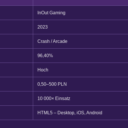
InOut Gaming
2023
Crash / Arcade
96,40%
Hoch
0,50–500 PLN
10 000× Einsatz
HTML5 – Desktop, iOS, Android